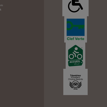
am
k
n