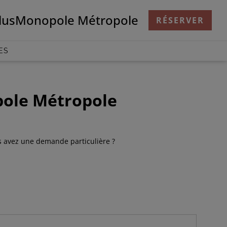
lus
Monopole Métropole
RÉSERVER
ES
pole Métropole
s avez une demande particulière ?