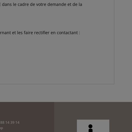
E dans le cadre de votre demande et de la
ant et les faire rectifier en contactant :
 88 14 39 14
pp