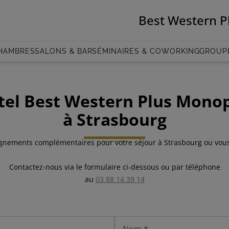
Best Western P
HAMBRES
SALONS & BAR
SÉMINAIRES & COWORKING
GROUP
ôtel Best Western Plus Mono
à Strasbourg
ignements complémentaires pour votre séjour à Strasbourg ou vou
Contactez-nous via le formulaire ci-dessous ou par téléphone
au
03 88 14 39 14