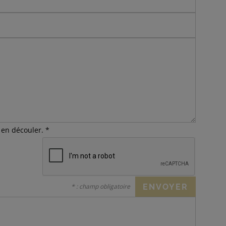
t en découler.
*
* : champ obligatoire