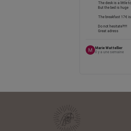
The desk is a little 
But the bed is huge
The breakfast 17€ is 
Do not hesitate?!!!!
Great adress
Marie Wattellier
il y a une semaine