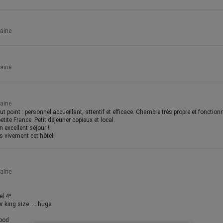
maine
maine
maine
ut point : personnel accueillant, attentif et efficace. Chambre très propre et fonction
etite France. Petit déjeuner copieux et local.
excellent séjour !
vivement cet hôtel.
maine
el 4*
 king size .....huge
good