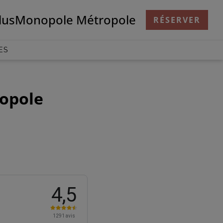
lus
Monopole Métropole
RÉSERVER
ES
ropole
4,5
1291 avis