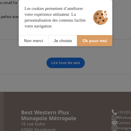
too small for computer
Les cookies permettent d’améliorer
votre expérience utilisateur. La
perfect even for gluten free
personnalisation des contenus facilite
votre navigation.
Non merci
Je choisis
Ok pour moi
Lire tous les avis
Best Western Plus
+33 (0)3
Monopole Métropole
Whatsa
Contact
16 rue Kuhn
Instagr
67000 Strasbourg