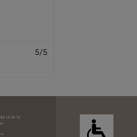
5/5
 88 14 39 14
pp
am