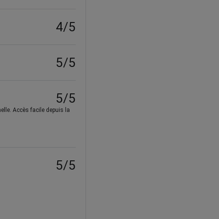
4/5
5/5
5/5
nelle. Accès facile depuis la
5/5